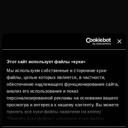
файлов или настроек своего браузера.
3. Как отключить или удалить куки-
файлы?
В любой момент пользователь имеет возможность
принять или отклонить установку куки-файлов, а
также отказаться от установки определенного
Этот сайт использует файлы «куки»
типа куки-файлов, например, статистических или
Мы используем собственные и сторонние куки-
маркетинговых.
Если вы хотите изменить свои предпочтения, вы
файлы, целью которых является, в частности,
можете сделать это, перейдя по следующей
обеспечение надлежащего функционирования сайта,
ссылке.
анализ его использования и показ
персонализированной рекламы на основании вашего
Su consentimiento se aplica a los siguientes
просмотра и интереса к нашему контенту. Вы можете
dominios: www.juantorresmasterdistillers.com
принять все куки-файлы нажатием на кнопку
"Принять куки-файлы", отклонить куки-файлы
Tu estado actual: Denegar.
нажатием на кнопку "Отклонить куки-файлы" или
Cambiar tu consentimiento