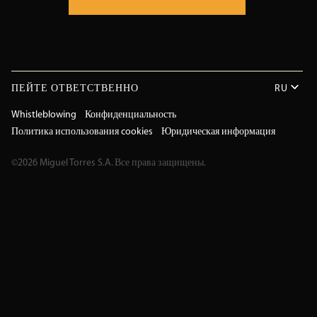
соответствии с вашими интересами.
Вы всегда сможете обратиться к информации о
нашей политике использования куки-файлов в
нижней части нашего сайта по ссылке "Политика
использования куки-файлов".
ПЕЙТЕ ОТВЕТСТВЕННО
RU
Whistleblowing
Конфиденциальность
Что такое куки-файлы?
Политика использования cookies
Юридическая информация
Куки-файл - это текстовый файл, содержащий
©2026 Miguel Torres S.A. Все права защищены.
небольшой объем данных, который загружается и
устанавливается на ваше устройство/терминал при
посещении нашего сайта. При последующих
посещениях куки-файлы возвращаются на
создавший их сайт или на другой сайт, который
распознается этим куки-файлом. Куки-файлы
полезны тем, что позволяют хранить и вызывать
информацию о количестве посещений, привычках
просмотра пользователя или его оборудования, и,