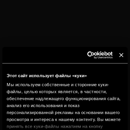
обрабатываться,
Законный
лет после
чтобы
интерес,
окончания
связываться с
договорные
сотрудничества,
вами, управлять
отношения и
если в документа
связывающими нас
согласие
о передаче прав 
коммерческими
изображение не
отношениями, и в
установлены бол
том случае, если
длительные сроки
это соответствует
управлению
посещаемостью
Этот сайт использует файлы «куки»
мероприятия,
когда это
Мы используем собственные и сторонние куки-
необходимо, и
файлы, целью которых является, в частности,
передаче прав на
обеспечение надлежащего функционирования сайта,
изображение в
анализ его использования и показ
случае, если вы
персонализированной рекламы на основании вашего
дадите нам
просмотра и интереса к нашему контенту. Вы можете
разрешение на его
принять все куки-файлы нажатием на кнопку